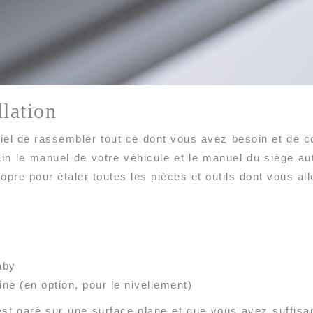
llation
iel de rassembler tout ce dont vous avez besoin et de
main le manuel de votre véhicule et le manuel du siège a
pre pour étaler toutes les pièces et outils dont vous all
y
aby
ine (en option, pour le nivellement)
st garé sur une surface plane et que vous avez suffis