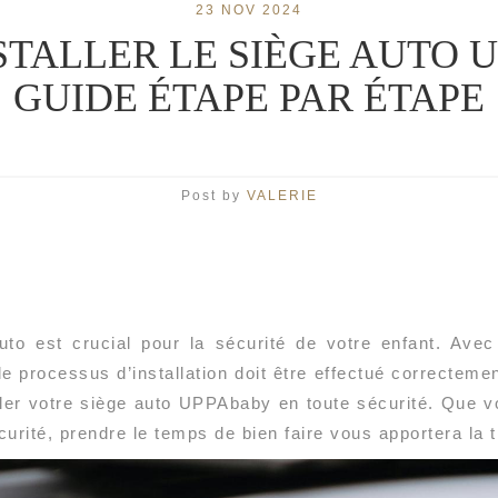
23 NOV 2024
TALLER LE SIÈGE AUTO U
GUIDE ÉTAPE PAR ÉTAPE
Post by
VALERIE
auto est crucial pour la sécurité de votre enfant. Av
le processus d’installation doit être effectué correctem
ller votre siège auto UPPAbaby en toute sécurité. Que
rité, prendre le temps de bien faire vous apportera la tra