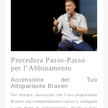
Procedura Passo-Passo
per l’Abbinamento
Accensione del Tuo
Altoparlante Braven
Per iniziare, assicurati che il tuo altoparlante
Braven sia completamente carico o collegato
a una fonte di alimentazione. Premi e tieni