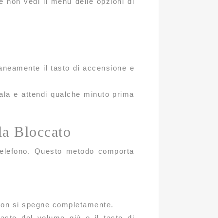
 non vedi il menu delle opzioni di
aneamente il tasto di accensione e
egala e attendi qualche minuto prima
la Bloccato
 telefono. Questo metodo comporta
o non si spegne completamente.
asto del volume giù e il tasto di