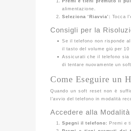
Premi e tieni premuto il pu
alimentazione.
Seleziona ‘Riavvia’:
Tocca l’o
Consigli per la Risoluz
Se il telefono non risponde a
il tasto del volume giù per 10
Assicurati che il telefono si
di tentare nuovamente un soft
Come Eseguire un Ha
Quando un soft reset non è suffi
l’avvio del telefono in modalità rec
Accedere alla Modalit
Spegni il telefono:
Premi e ti
Premi e tieni premuti dei t