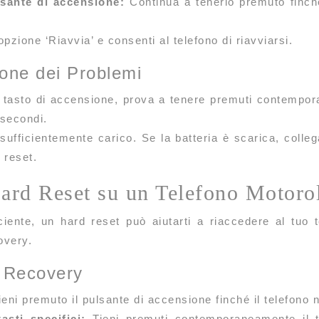
lsante di accensione:
Continua a tenerlo premuto finché
pzione ‘Riavvia’ e consenti al telefono di riavviarsi.
ione dei Problemi
l tasto di accensione, prova a tenere premuti contempor
 secondi.
a sufficientemente carico. Se la batteria è scarica, coll
 reset.
rd Reset su un Telefono Motoro
ciente, un hard reset può aiutarti a riaccedere al tuo
overy.
à Recovery
eni premuto il pulsante di accensione finché il telefon
asti specifici:
Tieni premuti contemporaneamente il t